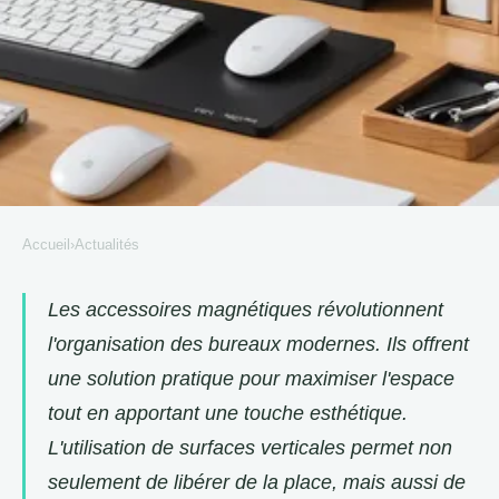
Accueil
›
Actualités
ACTUALITÉS
Les avantages des accessoires
Les accessoires magnétiques révolutionnent
l'organisation des bureaux modernes. Ils offrent
magnétiques pour un bureau
une solution pratique pour maximiser l'espace
bien organisé
tout en apportant une touche esthétique.
Delphine
•
27 juin 2025
•
5 min de lecture
L'utilisation de surfaces verticales permet non
seulement de libérer de la place, mais aussi de