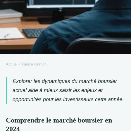
Accueil
›
Finance gestion
FINANCE GESTION
Les meilleures stratégies pour
Explorer les dynamiques du marché boursier
actuel aide à mieux saisir les enjeux et
investir en bourse en 2024
opportunités pour les investisseurs cette année.
Delphine
•
30 mai 2025
•
9 min de lecture
Comprendre le marché boursier en
2024